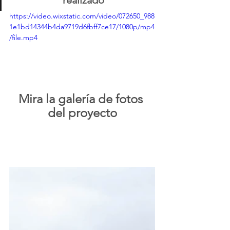
realizado
https://video.wixstatic.com/video/072650_988
1e1bd14344b4da9719d6fbff7ce17/1080p/mp4
/file.mp4
Mira la galería de fotos 
del proyecto