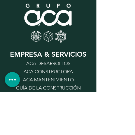
EMPRESA & SERVICIOS
ACA DESARROLLOS
ACA CONSTRUCTORA
ACA MANTENIMIENTO
GUÍA DE LA CONSTRUCCIÓN
PROYECTOS REALIZADOS
Copyright ©2025 Grupo ACA All Rights
Reserved | Web by
JS Technologies
|
Políticas de Privacidad
CONTACTO & AYUDA